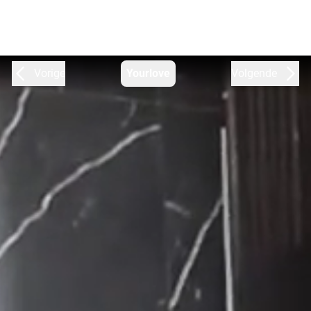
Vorige
Yourlove
Volgende