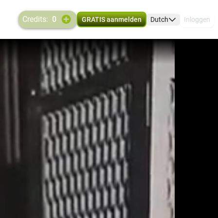
credits:
0
GRATIS aanmelden
Dutch
Inloggen